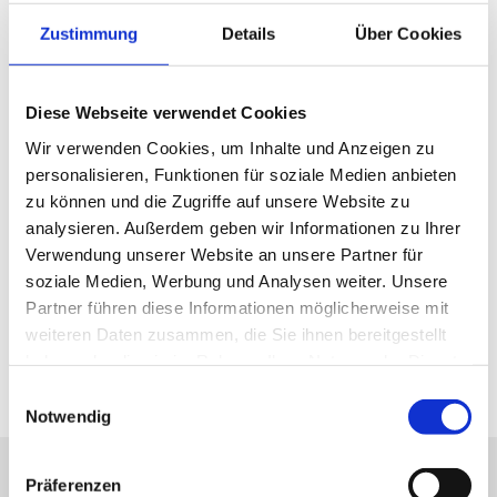
Professionelle Bauwerksabdichtung in Hamburg
Zustimmung
Details
Über Cookies
Neugraben-Fischbek
Eine fachgerechte Bauwerksabdichtung ist essenziell, um Gebäude
Diese Webseite verwendet Cookies
langfristig vor Feuchtigkeit und Schäden zu schützen. Die Tessmann Bau
Wir verwenden Cookies, um Inhalte und Anzeigen zu
E.K. bietet im Raum Hamburg Neugraben-Fischbek umfassende Leistungen
personalisieren, Funktionen für soziale Medien anbieten
rund um die Abdichtung von Bauwerken. Das erfahrene Team setzt auf
zu können und die Zugriffe auf unsere Website zu
bewährte Methoden und hochwertige Materialien, um Häuser zuverlässig
analysieren. Außerdem geben wir Informationen zu Ihrer
gegen eindringendes Wasser zu wappnen. Egal ob Keller, Fundamente oder
Verwendung unserer Website an unsere Partner für
Außenwände - die Experten finden für jede Herausforderung die passende
soziale Medien, Werbung und Analysen weiter. Unsere
Lösung.
Partner führen diese Informationen möglicherweise mit
weiteren Daten zusammen, die Sie ihnen bereitgestellt
haben oder die sie im Rahmen Ihrer Nutzung der Dienste
Kontakt uns
gesammelt haben.
Einwilligungsauswahl
Notwendig
Präferenzen