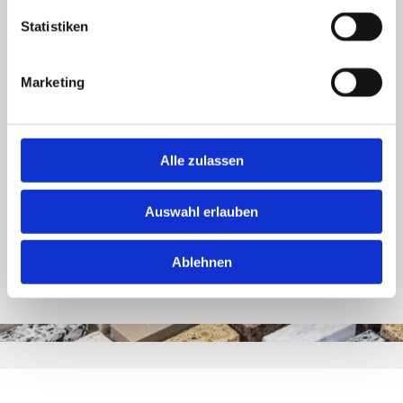
Statistiken
Kellerabdichtung von innen und außen
Abdichtung von Balkonen und Terrassen
Marketing
Maßnahmen zur Vorbeugung von Schimmelbefall
Schutz vor drückendem und nichtdrückendem Wasser
Wir setzen auf bewährte Materialien und moderne Verfahren, um eine
Alle zulassen
zuverlässige und dauerhafte Abdichtung zu gewährleisten. Unsere erfahrenen
Mitarbeiter arbeiten sorgfältig und präzise, damit Sie lange Freude an Ihrem
Auswahl erlauben
trockenen Gebäude haben.
Jedes Bauvorhaben, ob klein oder groß, wird von Tessmann Bau mit höchster
Ablehnen
Präzision und einem klaren Fokus auf Qualität durchgeführt.