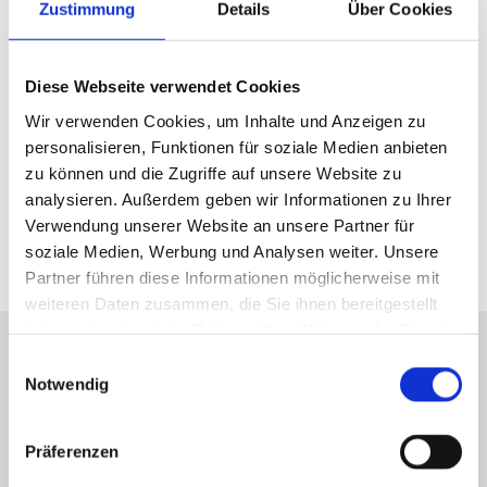
Zustimmung
Details
Über Cookies
Harburg
Tessmann Bau E.K. ist Ihr zuverlässiger Partner für hochwertige
Diese Webseite verwendet Cookies
Bauwerksabdichtungen in Hamburg Harburg und Umgebung. Mit
Wir verwenden Cookies, um Inhalte und Anzeigen zu
langjähriger Erfahrung und fundiertem Fachwissen sorgen wir dafür, dass Ihr
personalisieren, Funktionen für soziale Medien anbieten
Gebäude langfristig vor Feuchtigkeit und Schäden geschützt ist. Ob Neubau
zu können und die Zugriffe auf unsere Website zu
oder Sanierung - wir finden für jede Herausforderung die passende Lösung.
analysieren. Außerdem geben wir Informationen zu Ihrer
Verwendung unserer Website an unsere Partner für
Kontakt uns
soziale Medien, Werbung und Analysen weiter. Unsere
Partner führen diese Informationen möglicherweise mit
weiteren Daten zusammen, die Sie ihnen bereitgestellt
haben oder die sie im Rahmen Ihrer Nutzung der Dienste
gesammelt haben.
Einwilligungsauswahl
Umfassende Leistungen für dauerhafte Trockenheit
Notwendig
Unser Leistungsspektrum im Bereich der Bauwerksabdichtung umfasst
sowohl horizontale als auch vertikale Abdichtungsmaßnahmen. Dazu
Präferenzen
gehören unter anderem: