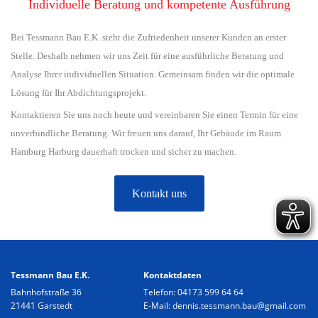
Individuelle Beratung und kompetente Ausführung
Bei Tessmann Bau E.K. steht die Zufriedenheit unserer Kunden an erster
Stelle. Deshalb nehmen wir uns Zeit für eine ausführliche Beratung und
Analyse Ihrer individuellen Situation. Gemeinsam finden wir die optimale
Lösung für Ihr Abdichtungsprojekt.
Kontaktieren Sie uns noch heute und vereinbaren Sie einen Termin für eine
unverbindliche Beratung. Wir freuen uns darauf, Ihr Gebäude im Raum
Hamburg Harburg dauerhaft trocken und sicher zu machen.
Kontakt uns
Tessmann Bau E.K.
Kontaktdaten
Bahnhofstraße 36
Telefon:
04173 599 64 64
21441 Garstedt
E-Mail:
dennis.tessmann.bau@gmail.com